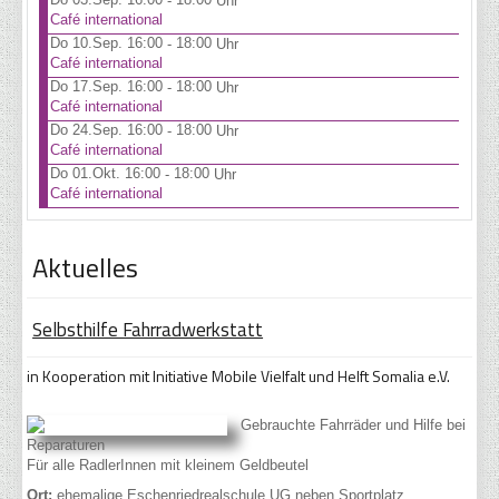
-
Uhr
Café international
Do 10.Sep. 16:00
18:00
-
Uhr
Café international
Do 17.Sep. 16:00
18:00
-
Uhr
Café international
Do 24.Sep. 16:00
18:00
-
Uhr
Café international
Do 01.Okt. 16:00
18:00
-
Uhr
Café international
Aktuelles
Selbsthilfe Fahrradwerkstatt
in Kooperation mit Initiative Mobile Vielfalt und Helft Somalia e.V.
Gebrauchte Fahrräder und Hilfe bei
Reparaturen
Für alle RadlerInnen mit kleinem Geldbeutel
Ort:
ehemalige Eschenriedrealschule UG neben Sportplatz