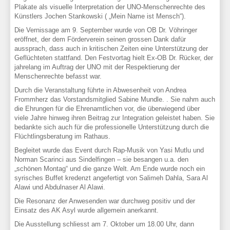
Plakate als visuelle Interpretation der UNO-Menschenrechte des
Künstlers Jochen Stankowski ( „Mein Name ist Mensch“).
Die Vernissage am 9. September wurde von OB Dr. Vöhringer
eröffnet, der dem Förderverein seinen grossen Dank dafür
aussprach, dass auch in kritischen Zeiten eine Unterstützung der
Geflüchteten stattfand. Den Festvortag hielt Ex-OB Dr. Rücker, der
jahrelang im Auftrag der UNO mit der Respektierung der
Menschenrechte befasst war.
Durch die Veranstaltung führte in Abwesenheit von Andrea
Frommherz das Vorstandsmitglied Sabine Mundle. . Sie nahm auch
die Ehrungen für die Ehrenamtlichen vor, die überwiegend über
viele Jahre hinweg ihren Beitrag zur Integration geleistet haben. Sie
bedankte sich auch für die professionelle Unterstützung durch die
Flüchtlingsberatung im Rathaus.
Begleitet wurde das Event durch Rap-Musik von Yasi Mutlu und
Norman Scarinci aus Sindelfingen – sie besangen u.a. den
„schönen Montag“ und die ganze Welt. Am Ende wurde noch ein
syrisches Buffet kredenzt angefertigt von Salimeh Dahla, Sara Al
Alawi und Abdulnaser Al Alawi.
Die Resonanz der Anwesenden war durchweg positiv und der
Einsatz des AK Asyl wurde allgemein anerkannt.
Die Ausstellung schliesst am 7. Oktober um 18.00 Uhr, dann