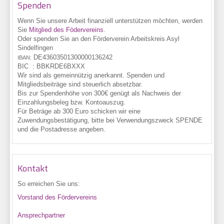
Spenden
Wenn Sie unsere Arbeit finanziell unterstützen möchten, werden
Sie
Mitglied des Födervereins
.
Oder spenden Sie an den Förderverein Arbeitskreis Asyl
Sindelfingen
DE43
6035
0130
0000
1362
42
IBAN:
BIC :
BBKRDE6BXXX
Wir sind als gemeinnützig anerkannt. Spenden und
Mitgliedsbeiträge sind steuerlich absetzbar.
Bis zur Spendenhöhe von 300€ genügt als Nachweis der
Einzahlungsbeleg bzw. Kontoauszug.
Für Beträge ab 300 Euro schicken wir eine
Zuwendungsbestätigung, bitte bei Verwendungszweck SPENDE
und die Postadresse angeben.
Kontakt
So erreichen Sie uns:
Vorstand des Fördervereins
Ansprechpartner