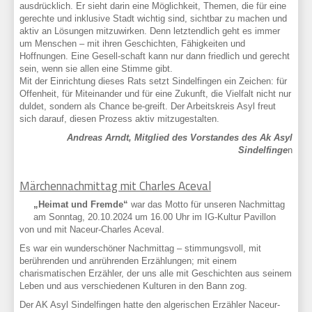
ausdrücklich. Er sieht darin eine Möglichkeit, Themen, die für eine
gerechte und inklusive Stadt wichtig sind, sichtbar zu machen und
aktiv an Lösungen mitzuwirken. Denn letztendlich geht es immer
um Menschen – mit ihren Geschichten, Fähigkeiten und
Hoffnungen. Eine Gesell-schaft kann nur dann friedlich und gerecht
sein, wenn sie allen eine Stimme gibt.
Mit der Einrichtung dieses Rats setzt Sindelfingen ein Zeichen: für
Offenheit, für Miteinander und für eine Zukunft, die Vielfalt nicht nur
duldet, sondern als Chance be-greift. Der Arbeitskreis Asyl freut
sich darauf, diesen Prozess aktiv mitzugestalten.
Andreas Arndt, Mitglied des Vorstandes des Ak Asyl
Sindelfinge
n
Märchennachmittag mit Charles Aceval
„Heimat und Fremde“
war das Motto für unseren Nachmittag
am Sonntag, 20.10.2024 um 16.00 Uhr im IG-Kultur Pavillon
von und mit Naceur-Charles Aceval.
Es war ein wunderschöner Nachmittag – stimmungsvoll, mit
berührenden und anrührenden Erzählungen; mit einem
charismatischen Erzähler, der uns alle mit Geschichten aus seinem
Leben und aus verschiedenen Kulturen in den Bann zog.
Der AK Asyl Sindelfingen hatte den algerischen Erzähler Naceur-