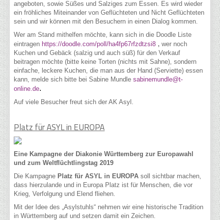
angeboten, sowie Süßes und Salziges zum Essen. Es wird wieder
ein fröhliches Miteinander von Geflüchteten und Nicht Geflüchteten
sein und wir können mit den Besuchern in einen Dialog kommen.
Wer am Stand mithelfen möchte, kann sich in die Doodle Liste
,
eintragen
https://doodle.com/poll/ha4fp67rfzdtzsi8
wer noch
Kuchen und Gebäck (salzig und auch süß) für den Verkauf
beitragen möchte (bitte keine Torten (nichts mit Sahne), sondern
einfache, leckere Kuchen, die man aus der Hand (Serviette) essen
kann, melde sich bitte bei Sabine Mundle
sabinemundle@t-
.
online.de
Auf viele Besucher freut sich der AK Asyl.
Platz für ASYL in EUROPA
Eine Kampagne der Diakonie Württemberg zur Europawahl
und zum Weltflüchtlingstag 2019
Die Kampagne
Platz für ASYL in EUROPA
soll sichtbar machen,
dass hierzulande und in Europa Platz ist für Menschen, die vor
Krieg, Verfolgung und Elend fliehen.
Mit der Idee des „Asylstuhls“ nehmen wir eine historische Tradition
in Württemberg auf und setzen damit ein Zeichen.