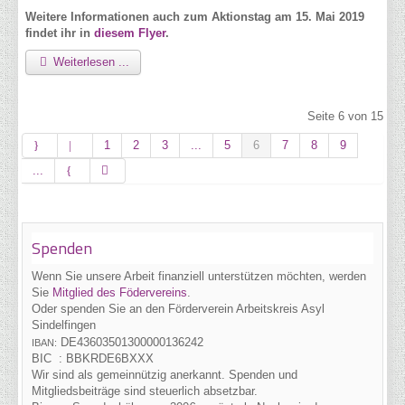
Weitere Informationen auch zum Aktionstag am 15. Mai 2019
findet ihr in
diesem Flyer
.
Weiterlesen ...
Seite 6 von 15
1
2
3
...
5
6
7
8
9
...
Spenden
Wenn Sie unsere Arbeit finanziell unterstützen möchten, werden
Sie
Mitglied des Födervereins
.
Oder spenden Sie an den Förderverein Arbeitskreis Asyl
Sindelfingen
DE43
6035
0130
0000
1362
42
IBAN:
BIC :
BBKRDE6BXXX
Wir sind als gemeinnützig anerkannt. Spenden und
Mitgliedsbeiträge sind steuerlich absetzbar.