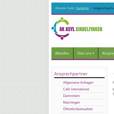
Aktuelle Seite:
Startseite
Ansprechpartn
Aktuelles
Über uns
Anspre
Ansprechpartner
Allgemeine Anfragen
A
Café International
W
Darmsheim
Maichingen
Öffentlichkeitsarbeit