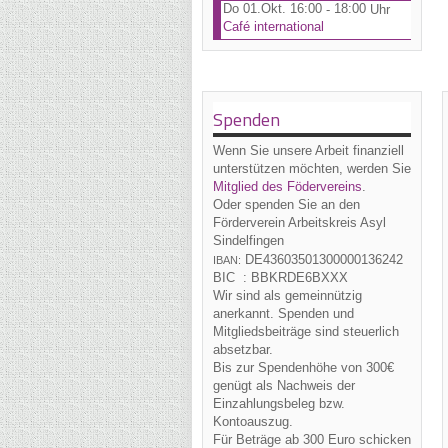
Do 01.Okt. 16:00
18:00
-
Uhr
Café international
Spenden
Wenn Sie unsere Arbeit finanziell
unterstützen möchten, werden Sie
Mitglied des Födervereins
.
Oder spenden Sie an den
Förderverein Arbeitskreis Asyl
Sindelfingen
DE43
6035
0130
0000
1362
42
IBAN:
BIC :
BBKRDE6BXXX
Wir sind als gemeinnützig
anerkannt. Spenden und
Mitgliedsbeiträge sind steuerlich
absetzbar.
Bis zur Spendenhöhe von 300€
genügt als Nachweis der
Einzahlungsbeleg bzw.
Kontoauszug.
Für Beträge ab 300 Euro schicken