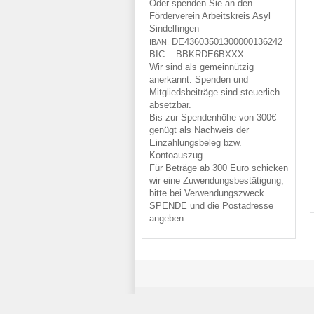
Oder spenden Sie an den
Förderverein Arbeitskreis Asyl
Sindelfingen
DE43
6035
0130
0000
1362
42
IBAN:
BIC :
BBKRDE6BXXX
Wir sind als gemeinnützig
anerkannt. Spenden und
Mitgliedsbeiträge sind steuerlich
absetzbar.
Bis zur Spendenhöhe von 300€
genügt als Nachweis der
Einzahlungsbeleg bzw.
Kontoauszug.
Für Beträge ab 300 Euro schicken
wir eine Zuwendungsbestätigung,
bitte bei Verwendungszweck
SPENDE und die Postadresse
angeben.