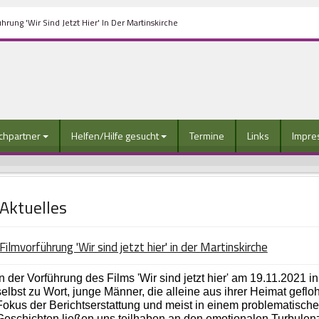
hrung 'Wir Sind Jetzt Hier' In Der Martinskirche
chpartner
Helfen/Hilfe gesucht
Termine
Links
Impre
Aktuelles
Filmvorführung 'Wir sind jetzt hier' in der Martinskirche
In der Vorführung des Films 'Wir sind jetzt hier' am 19.11.2021 i
selbst zu Wort, junge Männer, die alleine aus ihrer Heimat geflo
Fokus der Berichtserstattung und meist in einem problematisc
Geschichten ließen uns teilhaben an den emotionalen Turbulenze