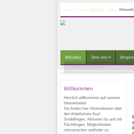
Aktuelle Seite:
Startseite
Ohne
Filmvorfü
Aktuelles
Über uns
Anspre
H. Osterrieder: Darmsheim
Willkommen
Herzlich willkommen auf unserer
Internetseite!
Sie finden hier Informationen über
den Arbeitskreis Asyl
Sindelfingen, Aktionen für und mit
Flüchtlingen, Möglichkeiten
mitzumachen und/oder zu