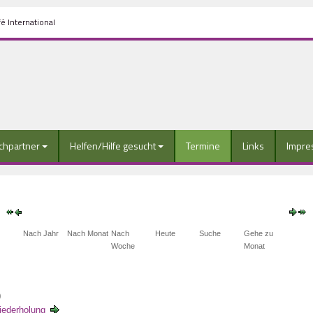
é International
chpartner
Helfen/Hilfe gesucht
Termine
Links
Impre
Nach Jahr
Nach Monat
Nach
Heute
Suche
Gehe zu
Woche
Monat
0
ederholung