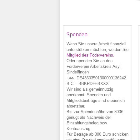
Spenden
Wenn Sie unsere Arbeit finanziell
unterstützen möchten, werden Sie
Mitglied des Födervereins
.
Oder spenden Sie an den
Förderverein Arbeitskreis Asyl
Sindelfingen
DE43
6035
0130
0000
1362
42
IBAN:
BIC :
BBKRDE6BXXX
Wir sind als gemeinnützig
anerkannt. Spenden und
Mitgliedsbeiträge sind steuerlich
absetzbar.
Bis zur Spendenhöhe von 300€
genügt als Nachweis der
Einzahlungsbeleg bzw.
Kontoauszug.
Für Beträge ab 300 Euro schicken
wir eine Zuwendungsbestätigung,